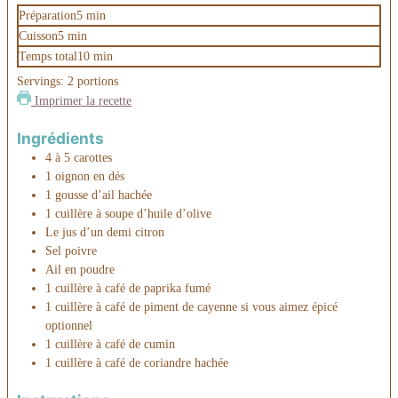
minutes
Préparation
5
min
minutes
Cuisson
5
min
minutes
Temps total
10
min
Servings:
2
portions
Imprimer la recette
Ingrédients
4
à 5 carottes
1
oignon en dés
1
gousse d’ail hachée
1
cuillère à soupe d’huile d’olive
Le jus d’un demi citron
Sel
poivre
Ail en poudre
1
cuillère à café de paprika fumé
1
cuillère à café de piment de cayenne si vous aimez épicé
optionnel
1
cuillère à café de cumin
1
cuillère à café de coriandre hachée